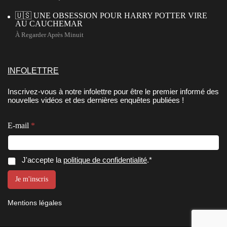
🇺🇸 UNE OBSESSION POUR HARRY POTTER VIRE
AU CAUCHEMAR
À Regarder Après Minuit
INFOLETTRE
Inscrivez-vous à notre infolettre pour être le premier informé des
nouvelles vidéos et des dernières enquêtes publiées !
E
E-mail
*
-
m
a
i
E
C
J'accepte la
politique de confidentialité
.*
l
-
o
*
m
n
Je m'inscris
*
a
s
i
e
l
Mentions légales
n
C
o
t
n