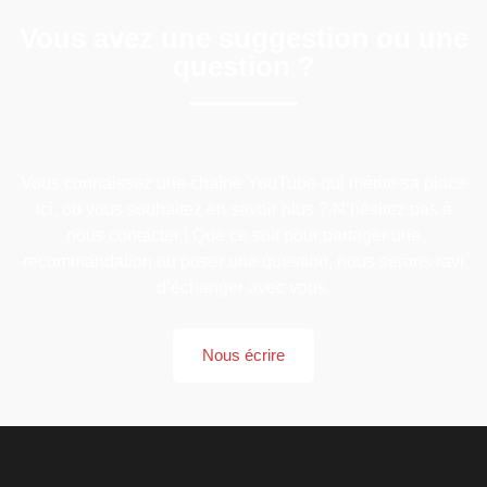
Vous avez une suggestion ou une
question ?
Vous connaissez une chaîne YouTube qui mérite sa place
ici, ou vous souhaitez en savoir plus ? N’hésitez pas à
nous contacter ! Que ce soit pour partager une
recommandation ou poser une question, nous serons ravi
d’échanger avec vous.
Nous écrire