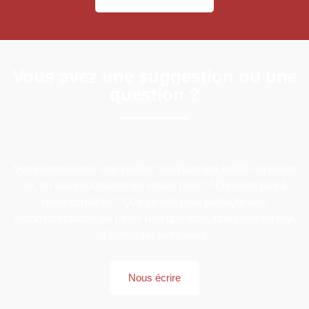
Vous avez une suggestion ou une
question ?
Vous connaissez une chaîne YouTube qui mérite sa place
ici, ou vous souhaitez en savoir plus ? N’hésitez pas à
nous contacter ! Que ce soit pour partager une
recommandation ou poser une question, nous serons ravi
d’échanger avec vous.
Nous écrire