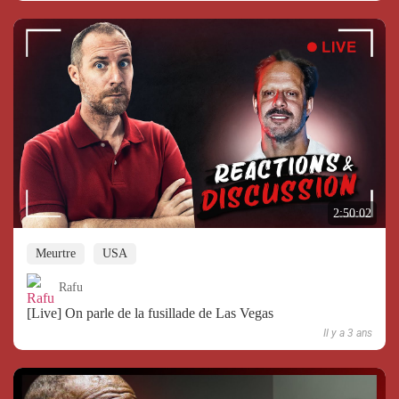
2:50:02
Meurtre
USA
Rafu
[Live] On parle de la fusillade de Las Vegas
Il y a 3 ans