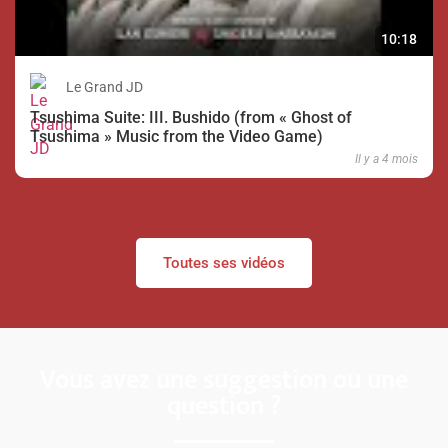
10:18
Le Grand JD
Tsushima Suite: III. Bushido (from « Ghost of
Tsushima » Music from the Video Game)
Il y a 4 mois
Toutes ses vidéos
Vous avez une suggestion ou une
question ?