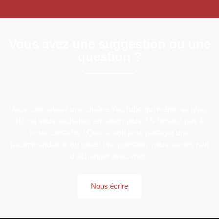
Vous avez une suggestion ou une
question ?
Vous connaissez une chaîne YouTube qui mérite sa place
ici, ou vous souhaitez en savoir plus ? N’hésitez pas à
nous contacter ! Que ce soit pour partager une
recommandation ou poser une question, nous serons ravi
d’échanger avec vous.
Nous écrire