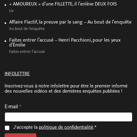
« AMOUREUX » d’une FILLETTE, il l’enlève DEUX FOIS
Liv
Affaire Flactif, la preuve par le sang – Au bout de l’enquête
Au bout de l'enquête
Faites entrer l’accusé – Henri Pacchioni, pour les yeux
d’Émilie
Faites entrer l’accusé
INFOLETTRE
Inscrivez-vous à notre infolettre pour être le premier informé
des nouvelles vidéos et des dernières enquêtes publiées !
E-mail
*
E
C
C
J'accepte la
politique de confidentialité
.*
-
o
o
m
n