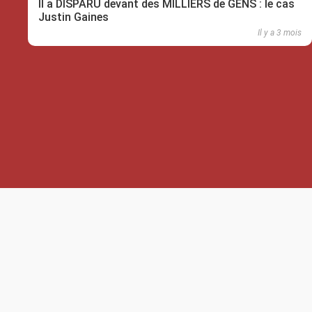
Il a DISPARU devant des MILLIERS de GENS : le cas
Justin Gaines
Il y a 3 mois