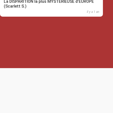
La DISPARITION la plus MYSTÉRIEUSE d’EUROPE
(Scarlett S.)
Il y a 1 an