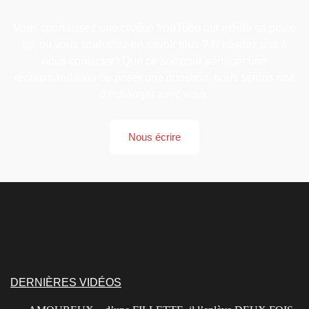
Vous connaissez une chaîne YouTube qui mérite sa place
ici, ou vous souhaitez en savoir plus ? N’hésitez pas à
nous contacter ! Que ce soit pour partager une
recommandation ou poser une question, nous serons ravi
d’échanger avec vous.
Nous écrire
DERNIÈRES VIDÉOS