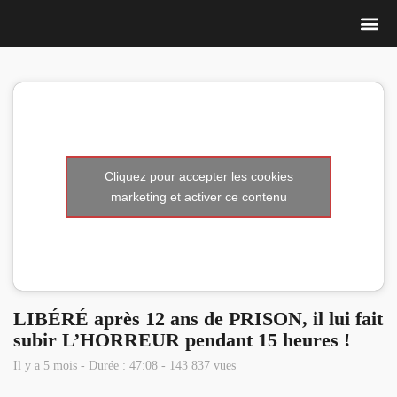
Nous 
Cliquez pour accepter les cookies
marketing et activer ce contenu
LIBÉRÉ après 12 ans de PRISON, il lui fait
subir L’HORREUR pendant 15 heures !
Il y a 5 mois - Durée : 47:08 - 143 837 vues