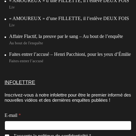
« AMOUREUX » d’une FILLETTE, il l’enlève DEUX FOIS
Liv
« AMOUREUX » d’une FILLETTE, il l’enlève DEUX FOIS
Liv
Affaire Flactif, la preuve par le sang – Au bout de l’enquête
Au bout de l'enquête
Faites entrer l’accusé – Henri Pacchioni, pour les yeux d’Émilie
Faites entrer l’accusé
INFOLETTRE
Inscrivez-vous à notre infolettre pour être le premier informé des
nouvelles vidéos et des dernières enquêtes publiées !
C
E-mail
*
o
n
s
e
C
J'accepte la
politique de confidentialité
.*