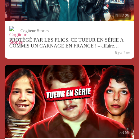
1:22:29
Cogiteur Stories
PROTÉGÉ PAR LES FLICS, CE TUEUR EN SÉRIE A
COMMIS UN CARNAGE EN FRANCE ! – affaire
criminelle
Il y a 1 an
53:59