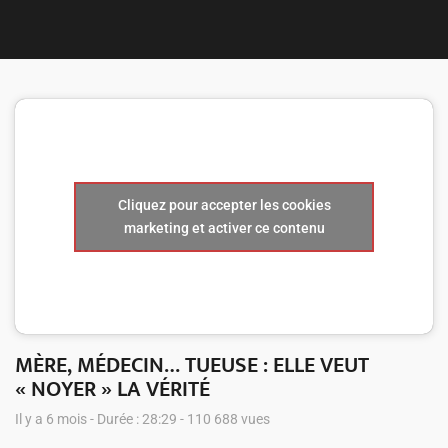
Nous 
Cliquez pour accepter les cookies
marketing et activer ce contenu
MÈRE, MÉDECIN… TUEUSE : ELLE VEUT
« NOYER » LA VÉRITÉ
Il y a 6 mois - Durée : 28:29 - 110 688 vues