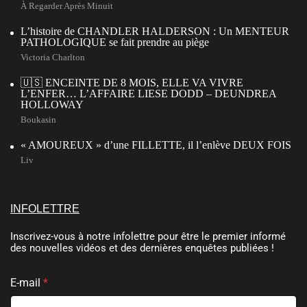
À Regarder Après Minuit
L’histoire de CHANDLER HALDERSON : Un MENTEUR
PATHOLOGIQUE se fait prendre au piège
Victoria Charlton
🇺🇸 ENCEINTE DE 8 MOIS, ELLE VA VIVRE
L’ENFER… L’AFFAIRE LIESE DODD – DEUNDREA
HOLLOWAY
Boukasin
« AMOUREUX » d’une FILLETTE, il l’enlève DEUX FOIS
Liv
INFOLETTRE
Inscrivez-vous à notre infolettre pour être le premier informé
des nouvelles vidéos et des dernières enquêtes publiées !
C
E-mail
*
o
n