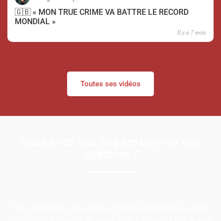
🇬🇧 « MON TRUE CRIME VA BATTRE LE RECORD
MONDIAL »
Il y a 7 mois
Toutes ses vidéos
Vous avez une suggestion ou une
question ?
Vous connaissez une chaîne YouTube qui mérite sa place
ici, ou vous souhaitez en savoir plus ? N’hésitez pas à nous