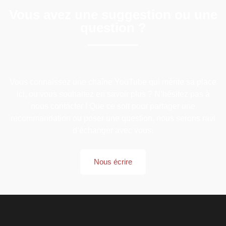
Vous avez une suggestion ou une
question ?
Vous connaissez une chaîne YouTube qui mérite sa place
ici, ou vous souhaitez en savoir plus ? N’hésitez pas à
nous contacter ! Que ce soit pour partager une
recommandation ou poser une question, nous serons ravi
d’échanger avec vous.
Nous écrire