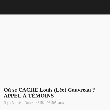
Nous 
Où se CACHE Louis (Léo) Gauvreau ?
APPEL À TÉMOINS
Il y a 3 mois - Durée : 43:58 - 98 505 vues