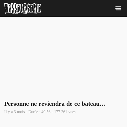
Nous 
Personne ne reviendra de ce bateau…
Il y a 3 mois - Durée : 40:56 - 177 261 vues