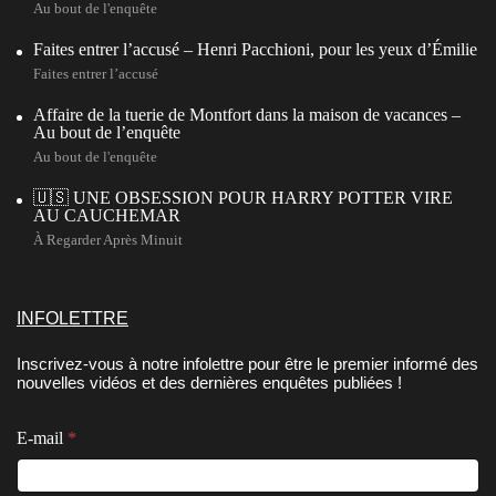
Au bout de l'enquête
Faites entrer l’accusé – Henri Pacchioni, pour les yeux d’Émilie
Faites entrer l’accusé
Affaire de la tuerie de Montfort dans la maison de vacances –
Au bout de l’enquête
Au bout de l'enquête
🇺🇸 UNE OBSESSION POUR HARRY POTTER VIRE
AU CAUCHEMAR
À Regarder Après Minuit
INFOLETTRE
Inscrivez-vous à notre infolettre pour être le premier informé des
nouvelles vidéos et des dernières enquêtes publiées !
E
E
E-mail
*
-
-
m
m
a
a