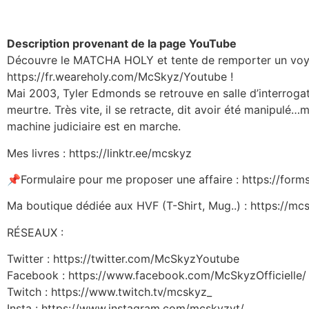
Description provenant de la page YouTube
Découvre le MATCHA HOLY et tente de remporter un voy
https://fr.weareholy.com/McSkyz/Youtube !
Mai 2003, Tyler Edmonds se retrouve en salle d’interrogato
meurtre. Très vite, il se retracte, dit avoir été manipulé…ma
machine judiciaire est en marche.
Mes livres : https://linktr.ee/mcskyz
📌Formulaire pour me proposer une affaire : https://f
Ma boutique dédiée aux HVF (T-Shirt, Mug..) : https://mc
RÉSEAUX :
Twitter : https://twitter.com/McSkyzYoutube
Facebook : https://www.facebook.com/McSkyzOfficielle/
Twitch : https://www.twitch.tv/mcskyz_
Insta : https://www.instagram.com/mcskyzyt/