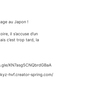
age au Japon !
ire, il s’accuse d’un
is c’est trop tard, la
orms.gle/KN7asg5CNQbrdGBaA
skyz-hvf.creator-spring.com/