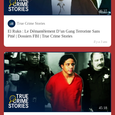
46:27
True Crime Stories
El Rukn : Le Démantèlement D’un Gang Terroriste Sans
Pitié | Dossiers FBI | True Crime Stories
Il y a 3 ans
45:18