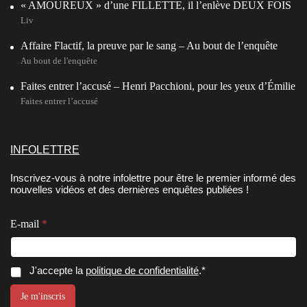
« AMOUREUX » d’une FILLETTE, il l’enlève DEUX FOIS
Liv
Affaire Flactif, la preuve par le sang – Au bout de l’enquête
Au bout de l'enquête
Faites entrer l’accusé – Henri Pacchioni, pour les yeux d’Émilie
Faites entrer l’accusé
INFOLETTRE
Inscrivez-vous à notre infolettre pour être le premier informé des
nouvelles vidéos et des dernières enquêtes publiées !
E-mail
*
E
C
J'accepte la
politique de confidentialité
.*
-
o
m
n
Je m'inscris
a