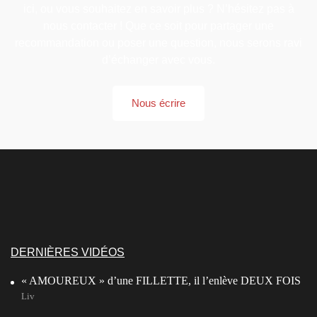
ici, ou vous souhaitez en savoir plus ? N’hésitez pas à
nous contacter ! Que ce soit pour partager une
recommandation ou poser une question, nous serons ravi
d’échanger avec vous.
Nous écrire
DERNIÈRES VIDÉOS
« AMOUREUX » d’une FILLETTE, il l’enlève DEUX FOIS
Liv