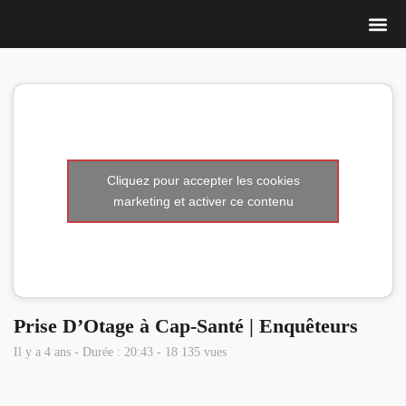
Nous 
Cliquez pour accepter les cookies
marketing et activer ce contenu
Prise D’Otage à Cap-Santé | Enquêteurs
Il y a 4 ans - Durée : 20:43 - 18 135 vues