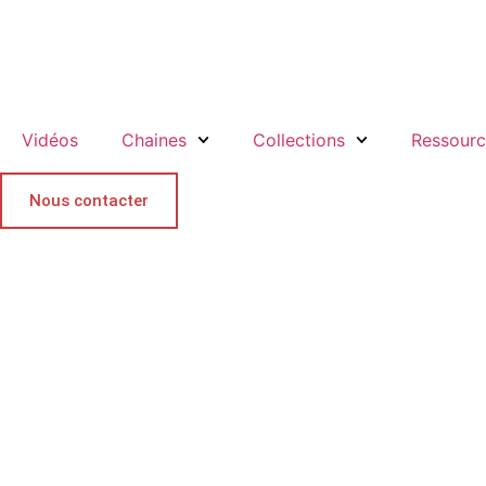
Aller
au
contenu
Vidéos
Chaines
Collections
Ressour
Nous contacter