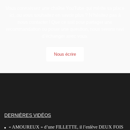
Vous connaissez une chaîne YouTube qui mérite sa place
ici, ou vous souhaitez en savoir plus ? N’hésitez pas à
nous contacter ! Que ce soit pour partager une
recommandation ou poser une question, nous serons ravi
d’échanger avec vous.
Nous écrire
DERNIÈRES VIDÉOS
« AMOUREUX » d’une FILLETTE, il l’enlève DEUX FOIS