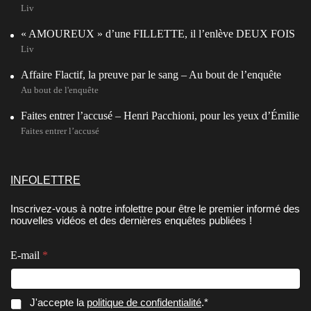
Liv
« AMOUREUX » d’une FILLETTE, il l’enlève DEUX FOIS
Liv
Affaire Flactif, la preuve par le sang – Au bout de l’enquête
Au bout de l'enquête
Faites entrer l’accusé – Henri Pacchioni, pour les yeux d’Émilie
Faites entrer l’accusé
INFOLETTRE
Inscrivez-vous à notre infolettre pour être le premier informé des
nouvelles vidéos et des dernières enquêtes publiées !
E-mail
*
E
*
C
J'accepte la
politique de confidentialité
.*