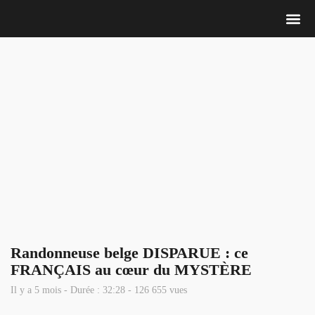
Nous 
Randonneuse belge DISPARUE : ce
FRANÇAIS au cœur du MYSTÈRE
Il y a 5 mois - Durée : 32:28 - 126 655 vues