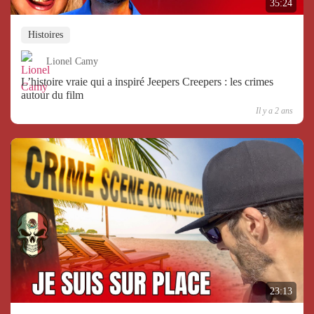
35:24
Histoires
Lionel Camy
L’histoire vraie qui a inspiré Jeepers Creepers : les crimes
autour du film
Il y a 2 ans
23:13