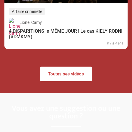
Affaire criminelle
Lionel Camy
4 DISPARITIONS le MÊME JOUR ! Le cas KIELY RODNI
(#DMKMY)
Il y a 4 ans
Toutes ses vidéos
Vous avez une suggestion ou une
question ?