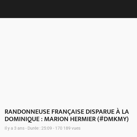
Nous 
RANDONNEUSE FRANÇAISE DISPARUE À LA
DOMINIQUE : MARION HERMIER (#DMKMY)
Il y a 3 ans - Durée : 25:09 - 170 189 vues