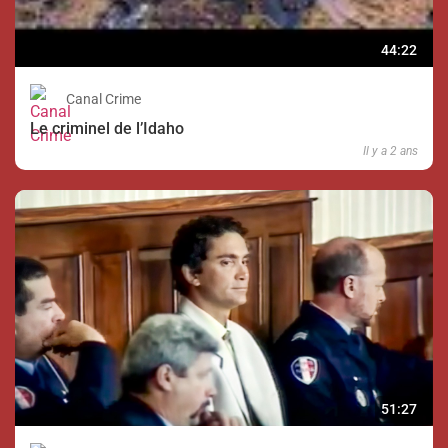
44:22
Canal Crime
Le criminel de l’Idaho
Il y a 2 ans
51:27