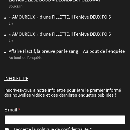
L’AFFAIRE LIESE DODD – DEUNDREA HOLLOWAY
Boukasin
« AMOUREUX » d’une FILLETTE, il l’enlève DEUX FOIS
Liv
« AMOUREUX » d’une FILLETTE, il l’enlève DEUX FOIS
Liv
Affaire Flactif, la preuve par le sang – Au bout de l’enquête
Au bout de l'enquête
INFOLETTRE
Inscrivez-vous à notre infolettre pour être le premier informé
des nouvelles vidéos et des dernières enquêtes publiées !
E-mail
*
E
C
J'accepte la
politique de confidentialité
.*