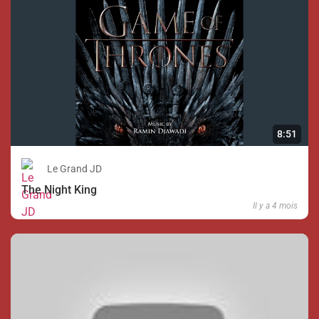
8:51
Le Grand JD
The Night King
Il y a 4 mois