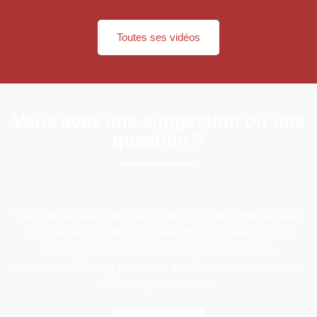
Toutes ses vidéos
Vous avez une suggestion ou une
question ?
Vous connaissez une chaîne YouTube qui mérite sa place
ici, ou vous souhaitez en savoir plus ? N’hésitez pas à
nous contacter ! Que ce soit pour partager une
recommandation ou poser une question, nous serons ravi
d’échanger avec vous.