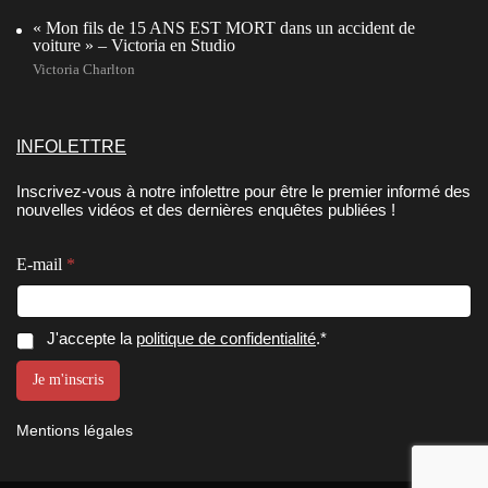
« Mon fils de 15 ANS EST MORT dans un accident de
voiture » – Victoria en Studio
Victoria Charlton
INFOLETTRE
Inscrivez-vous à notre infolettre pour être le premier informé des
nouvelles vidéos et des dernières enquêtes publiées !
C
E-mail
*
o
n
s
e
C
J'accepte la
politique de confidentialité
.*
n
o
t
n
Je m'inscris
e
s
m
e
e
Mentions légales
n
n
t
t
E
e