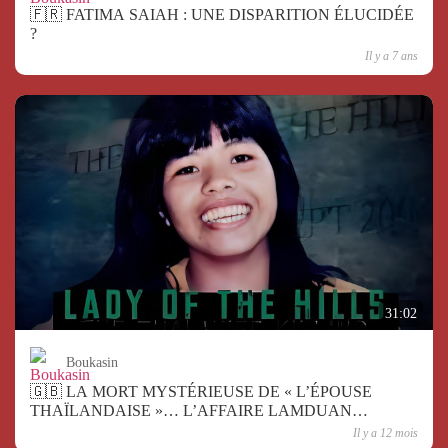
🇫🇷 FATIMA SAIAH : UNE DISPARITION ÉLUCIDÉE
?
Il y a 7 ans
31:02
Boukasin
🇬🇧 LA MORT MYSTÉRIEUSE DE « L’ÉPOUSE
THAÏLANDAISE »… L’AFFAIRE LAMDUAN
ARMITAGE
Il y a 12 mois