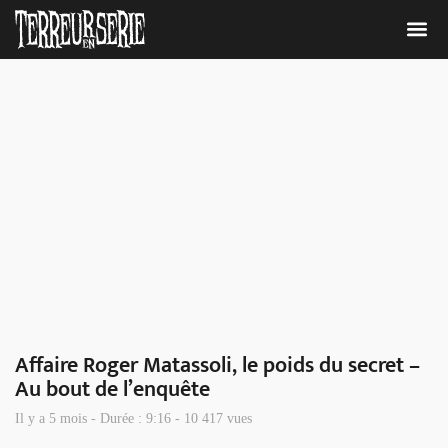
Nous 
Affaire Roger Matassoli, le poids du secret –
Au bout de l’enquête
Il y a 5 mois - Durée : 9:16 - 10 417 vues