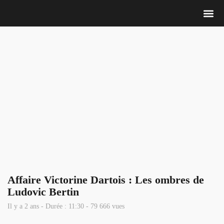
Nous 
Affaire Victorine Dartois : Les ombres de
Ludovic Bertin
Il y a 2 ans - Durée : 11:30 - 79 666 vues