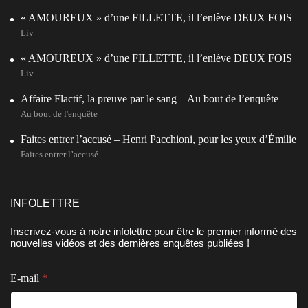
« AMOUREUX » d’une FILLETTE, il l’enlève DEUX FOIS
Liv
« AMOUREUX » d’une FILLETTE, il l’enlève DEUX FOIS
Liv
Affaire Flactif, la preuve par le sang – Au bout de l’enquête
Au bout de l'enquête
Faites entrer l’accusé – Henri Pacchioni, pour les yeux d’Émilie
Faites entrer l’accusé
INFOLETTRE
Inscrivez-vous à notre infolettre pour être le premier informé des
nouvelles vidéos et des dernières enquêtes publiées !
C
E-mail
*
o
n