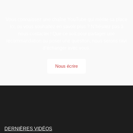
Vous connaissez une chaîne YouTube qui mérite sa place
ici, ou vous souhaitez en savoir plus ? N’hésitez pas à
nous contacter ! Que ce soit pour partager une
recommandation ou poser une question, nous serons ravi
d’échanger avec vous.
Nous écrire
DERNIÈRES VIDÉOS