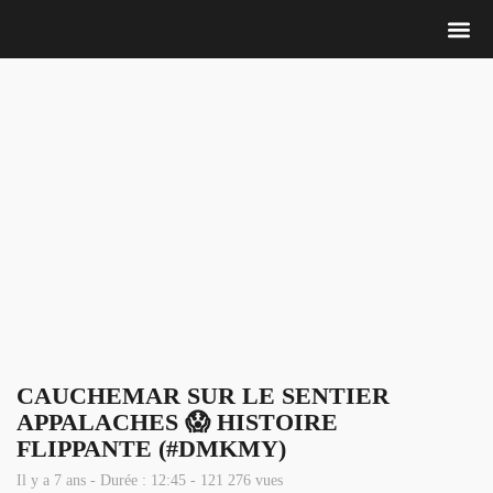
Nous 
CAUCHEMAR SUR LE SENTIER
APPALACHES 😱 HISTOIRE
FLIPPANTE (#DMKMY)
Il y a 7 ans - Durée : 12:45 - 121 276 vues