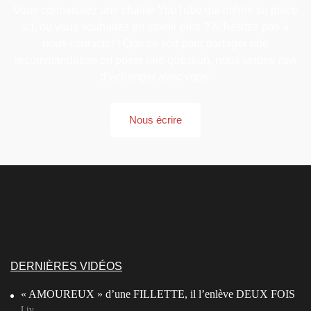
Vous connaissez une chaîne YouTube qui mérite sa place
ici, ou vous souhaitez en savoir plus ? N’hésitez pas à
nous contacter ! Que ce soit pour partager une
recommandation ou poser une question, nous serons ravi
d’échanger avec vous.
Nous écrire
DERNIÈRES VIDÉOS
« AMOUREUX » d’une FILLETTE, il l’enlève DEUX FOIS
Liv