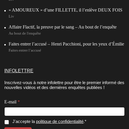
« AMOUREUX » d’une FILLETTE, il l’enlève DEUX FOIS
Liv
Affaire Flactif, la preuve par le sang – Au bout de l’enquête
Au bout de l'enquête
Faites entrer l’accusé – Henri Pacchioni, pour les yeux d’Émilie
Faites entrer l’accusé
INFOLETTRE
Inscrivez-vous à notre infolettre pour être le premier informé des
nouvelles vidéos et des dernières enquêtes publiées !
E
E-mail
*
-
m
a
i
E
C
J'accepte la
politique de confidentialité
.*
l
-
o