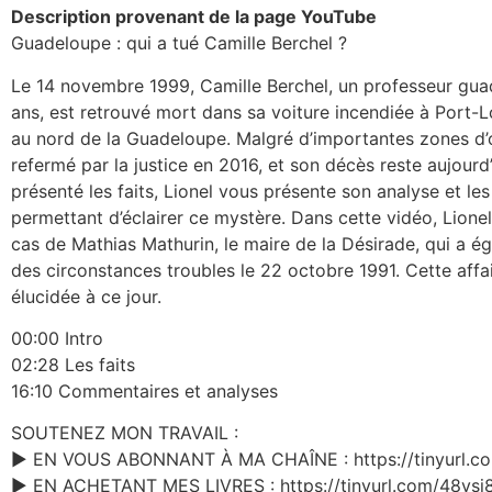
Description provenant de la page YouTube
Guadeloupe : qui a tué Camille Berchel ?
Le 14 novembre 1999, Camille Berchel, un professeur g
ans, est retrouvé mort dans sa voiture incendiée à Port-
au nord de la Guadeloupe. Malgré d’importantes zones d’
refermé par la justice en 2016, et son décès reste aujourd
présenté les faits, Lionel vous présente son analyse et les
permettant d’éclairer ce mystère. Dans cette vidéo, Lion
cas de Mathias Mathurin, le maire de la Désirade, qui a é
des circonstances troubles le 22 octobre 1991. Cette affair
élucidée à ce jour.
00:00 Intro
02:28 Les faits
16:10 Commentaires et analyses
SOUTENEZ MON TRAVAIL :
▶️ EN VOUS ABONNANT À MA CHAÎNE : https://tinyurl.c
▶️ EN ACHETANT MES LIVRES : https://tinyurl.com/48vsj