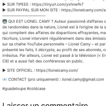
▶️ SUR TIPEEE : https://tinyurl.com/yxhnwfk7
▶️ SUR PAYPAL SUR MON SITE : https://lionelcamy.com/sout
———————————-
👨🏻‍🏫 QUI EST LIONEL CAMY ? Auteur passionné d’affaires 
de randonnées dans la nature, Lionel est à l’origine de la s
qui compilent des affaires de disparitions effrayantes, ma
l’écriture, Lionel intervient régulièrement dans des émissio
sur sa chaîne YouTube personnelle – Lionel Camy – et parfo
présenté les faits, il décrypte, au profit de ses abonnés, 
irrésolus. Par ailleurs, Lionel est passé à la télévision («
C8) et a aussi fait des conférences en public.
▶️ SITE OFFICIEL : https://lionelcamy.com/
📧 CONTACT (pro uniquement) : lionel.camy@gmail.com
#guadeloupe #coldcase
Laisser un commentaire