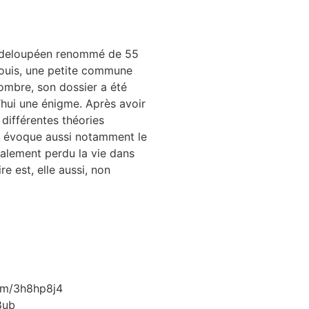
uadeloupéen renommé de 55
Louis, une petite commune
ombre, son dossier a été
’hui une énigme. Après avoir
 différentes théories
el évoque aussi notamment le
galement perdu la vie dans
e est, elle aussi, non
om/3h8hp8j4
8ub