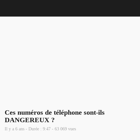
Nous 
Ces numéros de téléphone sont-ils
DANGEREUX ?
Il y a 6 ans - Durée : 9:47 - 63 069 vues