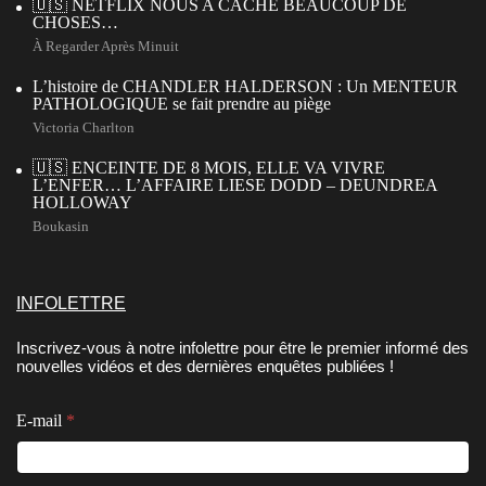
🇺🇸 NETFLIX NOUS A CACHÉ BEAUCOUP DE
CHOSES…
À Regarder Après Minuit
L’histoire de CHANDLER HALDERSON : Un MENTEUR
PATHOLOGIQUE se fait prendre au piège
Victoria Charlton
🇺🇸 ENCEINTE DE 8 MOIS, ELLE VA VIVRE
L’ENFER… L’AFFAIRE LIESE DODD – DEUNDREA
HOLLOWAY
Boukasin
INFOLETTRE
Inscrivez-vous à notre infolettre pour être le premier informé des
nouvelles vidéos et des dernières enquêtes publiées !
*
C
E-mail
*
E
o
-
n
m
s