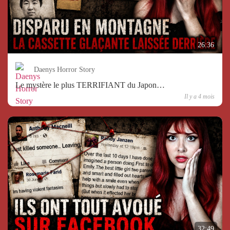
26:36
Daenys Horror Story
Le mystère le plus TERRIFIANT du Japon…
Il y a 4 mois
32:49