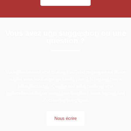
Vous avez une suggestion ou une
question ?
Vous connaissez une chaîne YouTube qui mérite sa place
ici, ou vous souhaitez en savoir plus ? N’hésitez pas à
nous contacter ! Que ce soit pour partager une
recommandation ou poser une question, nous serons ravi
d’échanger avec vous.
Nous écrire