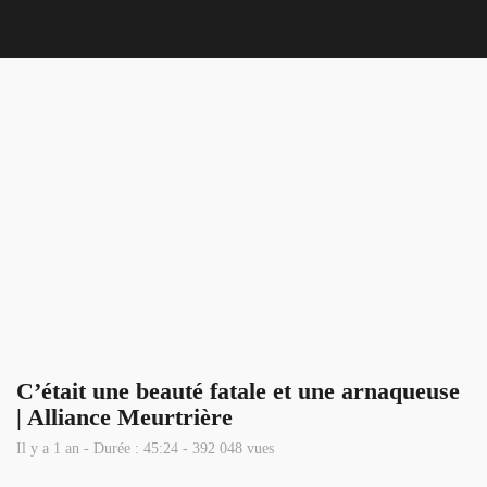
Nous 
C’était une beauté fatale et une arnaqueuse
| Alliance Meurtrière
Il y a 1 an - Durée : 45:24 - 392 048 vues