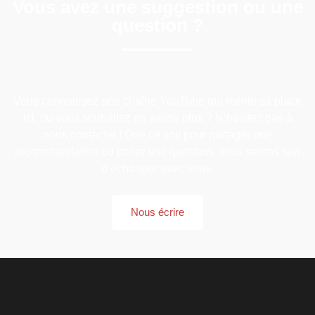
Vous avez une suggestion ou une
question ?
Vous connaissez une chaîne YouTube qui mérite sa place
ici, ou vous souhaitez en savoir plus ? N’hésitez pas à
nous contacter ! Que ce soit pour partager une
recommandation ou poser une question, nous serons ravi
d’échanger avec vous.
Nous écrire