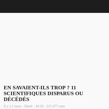
Nous 
EN SAVAIENT-ILS TROP ? 11
SCIENTIFIQUES DISPARUS OU
DÉCÉDÉS
Il y a 1 mois - Durée : 44:29 - 215 477 vues