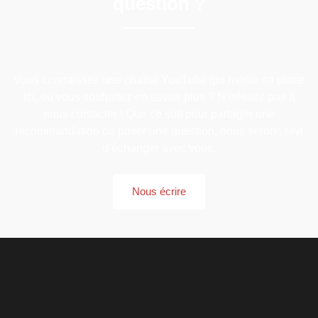
question ?
Vous connaissez une chaîne YouTube qui mérite sa place
ici, ou vous souhaitez en savoir plus ? N’hésitez pas à
nous contacter ! Que ce soit pour partager une
recommandation ou poser une question, nous serons ravi
d’échanger avec vous.
Nous écrire