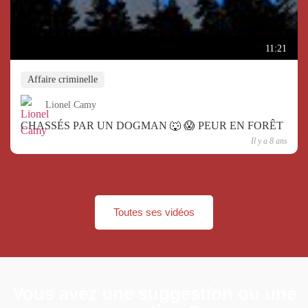
11:21
Affaire criminelle
Lionel Camy
CHASSÉS PAR UN DOGMAN 🐺 😱 PEUR EN FORÊT
Il y a 8 ans
Toutes ses vidéos
Vous avez une suggestion ou une