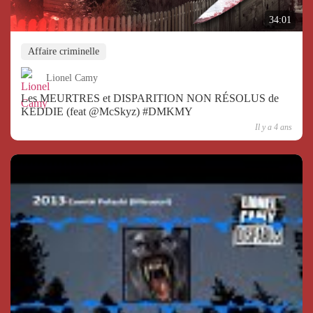
34:01
Affaire criminelle
Lionel Camy
Les MEURTRES et DISPARITION NON RÉSOLUS de
KEDDIE (feat @McSkyz) #DMKMY
Il y a 4 ans