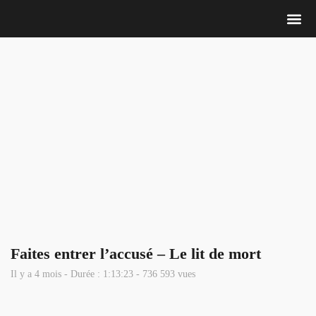
Nous 
Faites entrer l’accusé – Le lit de mort
Il y a 4 mois - Durée : 1:13:23 - 736 593 vues