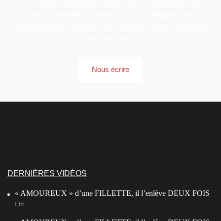
ici, ou vous souhaitez en savoir plus ? N’hésitez pas à
nous contacter ! Que ce soit pour partager une
recommandation ou poser une question, nous serons ravi
d’échanger avec vous.
Nous écrire
DERNIÈRES VIDÉOS
« AMOUREUX » d’une FILLETTE, il l’enlève DEUX FOIS
Liv