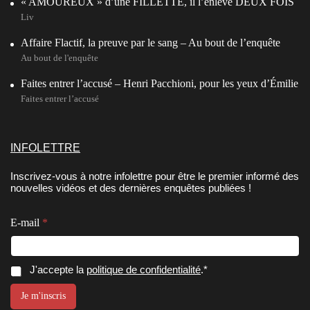
« AMOUREUX » d’une FILLETTE, il l’enlève DEUX FOIS
Liv
Affaire Flactif, la preuve par le sang – Au bout de l’enquête
Au bout de l'enquête
Faites entrer l’accusé – Henri Pacchioni, pour les yeux d’Émilie
Faites entrer l’accusé
INFOLETTRE
Inscrivez-vous à notre infolettre pour être le premier informé des
nouvelles vidéos et des dernières enquêtes publiées !
E-mail
*
*
E
C
J'accepte la
politique de confidentialité
.*
E
-
o
-
m
n
Je m'inscris
m
a
s