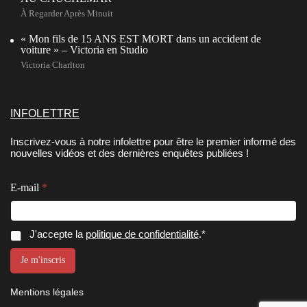
À Regarder Après Minuit
« Mon fils de 15 ANS EST MORT dans un accident de
voiture » – Victoria en Studio
Victoria Charlton
INFOLETTRE
Inscrivez-vous à notre infolettre pour être le premier informé des
nouvelles vidéos et des dernières enquêtes publiées !
E-mail
*
C
C
J'accepte la
politique de confidentialité
.*
o
o
n
n
Je m'inscris
s
s
e
e
n
Mentions légales
n
t