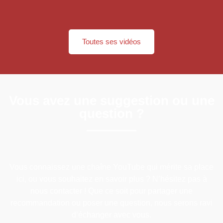
Toutes ses vidéos
Vous avez une suggestion ou une
question ?
Vous connaissez une chaîne YouTube qui mérite sa place
ici, ou vous souhaitez en savoir plus ? N’hésitez pas à
nous contacter ! Que ce soit pour partager une
recommandation ou poser une question, nous serons ravi
d’échanger avec vous.