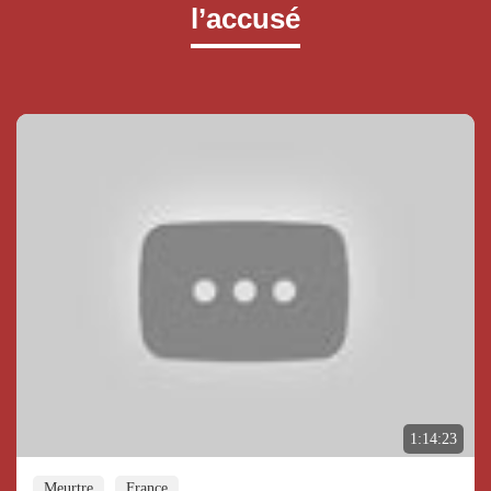
l’accusé
1:14:23
Meurtre
France