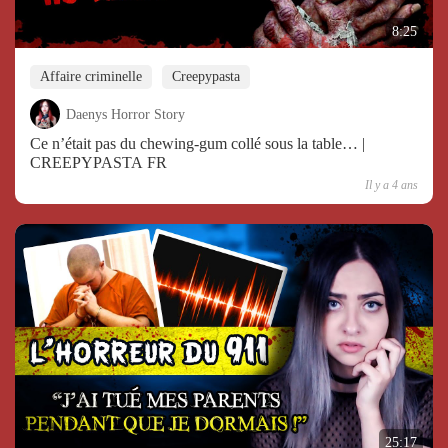
8:25
Affaire criminelle
Creepypasta
Daenys Horror Story
Ce n’était pas du chewing-gum collé sous la table… |
CREEPYPASTA FR
Il y a 4 ans
25:17