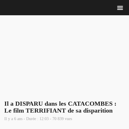
Nous 
Il a DISPARU dans les CATACOMBES :
Le film TERRIFIANT de sa disparition
Il y a 6 ans - Durée : 12:03 - 70 839 vues