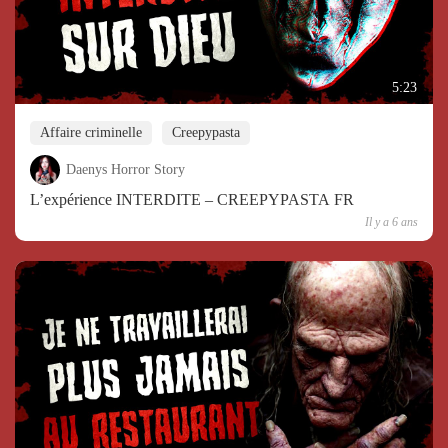
5:23
Affaire criminelle
Creepypasta
Daenys Horror Story
L’expérience INTERDITE – CREEPYPASTA FR
Il y a 6 ans