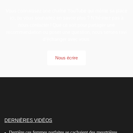
Vous connaissez une chaîne YouTube qui mérite sa place
ici, ou vous souhaitez en savoir plus ? N’hésitez pas à
nous contacter ! Que ce soit pour partager une
recommandation ou poser une question, nous serons ravi
d’échanger avec vous.
Nous écrire
DERNIÈRES VIDÉOS
Derrière ces femmes parfaites se cachaient des meurtrières…