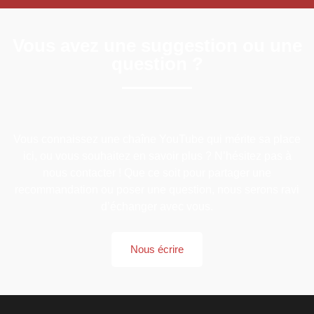
Vous avez une suggestion ou une
question ?
Vous connaissez une chaîne YouTube qui mérite sa place
ici, ou vous souhaitez en savoir plus ? N’hésitez pas à
nous contacter ! Que ce soit pour partager une
recommandation ou poser une question, nous serons ravi
d’échanger avec vous.
Nous écrire