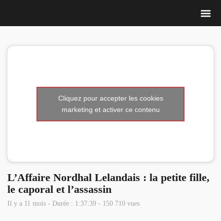
Nous 
Cliquez pour accepter les cookies
marketing et activer ce contenu
L’Affaire Nordhal Lelandais : la petite fille,
le caporal et l’assassin
Il y a 11 mois - Durée : 1:37:39 - 150 710 vues