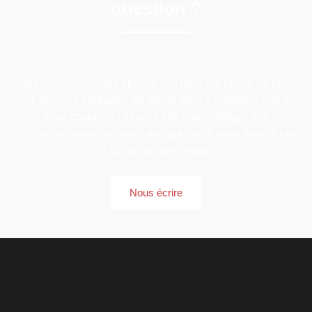
question ?
Vous connaissez une chaîne YouTube qui mérite sa place
ici, ou vous souhaitez en savoir plus ? N’hésitez pas à
nous contacter ! Que ce soit pour partager une
recommandation ou poser une question, nous serons ravi
d’échanger avec vous.
Nous écrire