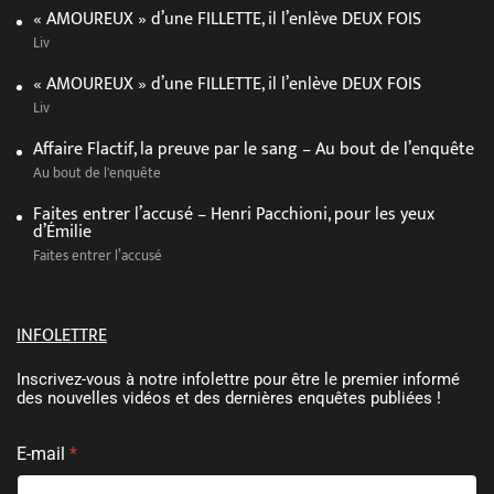
« AMOUREUX » d’une FILLETTE, il l’enlève DEUX FOIS
Liv
« AMOUREUX » d’une FILLETTE, il l’enlève DEUX FOIS
Liv
Affaire Flactif, la preuve par le sang – Au bout de l’enquête
Au bout de l'enquête
Faites entrer l’accusé – Henri Pacchioni, pour les yeux
d’Émilie
Faites entrer l’accusé
INFOLETTRE
Inscrivez-vous à notre infolettre pour être le premier informé
des nouvelles vidéos et des dernières enquêtes publiées !
C
*
E-mail
*
o
E
n
-