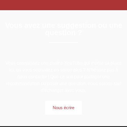
Vous avez une suggestion ou une
question ?
Vous connaissez une chaîne YouTube qui mérite sa place
ici, ou vous souhaitez en savoir plus ? N’hésitez pas à
nous contacter ! Que ce soit pour partager une
recommandation ou poser une question, nous serons ravi
d’échanger avec vous.
Nous écrire