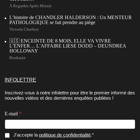
À Regarder Après Minuit
L’histoire de CHANDLER HALDERSON : Un MENTEUR
PATHOLOGIQUE se fait prendre au piège
Victoria Charlton
🇺🇸 ENCEINTE DE 8 MOIS, ELLE VA VIVRE
L’ENFER… L’AFFAIRE LIESE DODD – DEUNDREA
HOLLOWAY
Boukasin
INFOLETTRE
Inscrivez-vous à notre infolettre pour être le premier informé des
nouvelles vidéos et des dernières enquêtes publiées !
E
E-mail
*
-
m
a
i
C
J'accepte la
politique de confidentialité
.*
l