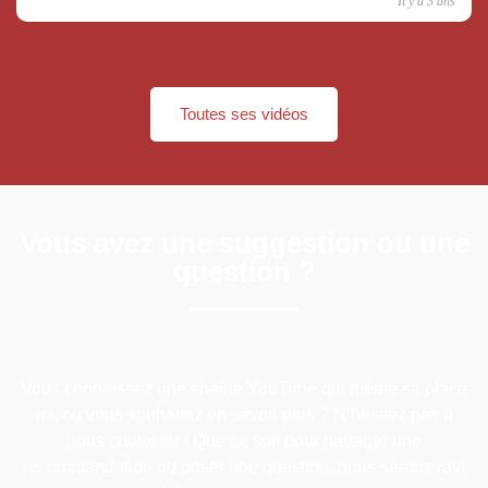
Il y a 3 ans
Toutes ses vidéos
Vous avez une suggestion ou une
question ?
Vous connaissez une chaîne YouTube qui mérite sa place
ici, ou vous souhaitez en savoir plus ? N’hésitez pas à
nous contacter ! Que ce soit pour partager une
recommandation ou poser une question, nous serons ravi