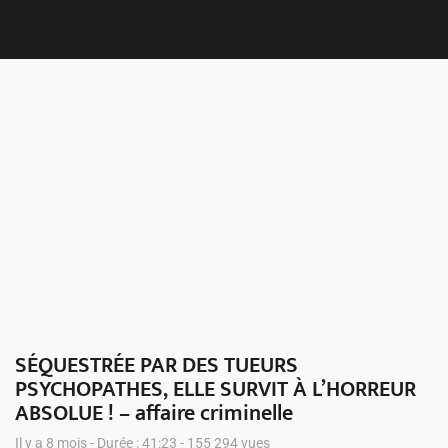
Nous 
SÉQUESTRÉE PAR DES TUEURS
PSYCHOPATHES, ELLE SURVIT À L’HORREUR
ABSOLUE ! – affaire criminelle
Il y a 8 mois - Durée : 41:23 - 155 294 vues