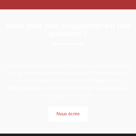
Vous avez une suggestion ou une
question ?
Vous connaissez une chaîne YouTube qui mérite sa place
ici, ou vous souhaitez en savoir plus ? N’hésitez pas à
nous contacter ! Que ce soit pour partager une
recommandation ou poser une question, nous serons ravi
d’échanger avec vous.
Nous écrire