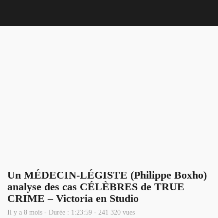
Nous 
Un MÉDECIN-LÉGISTE (Philippe Boxho)
analyse des cas CÉLÈBRES de TRUE
CRIME – Victoria en Studio
Il y a 8 mois - Durée : 1:23:59 - 241 320 vues