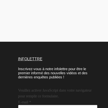
INFOLETTRE
Inscrivez-vous à notre infolettre pour être le
premier informé des nouvelles vidéos et des
dernières enquêtes publiées !
Veuillez activer JavaScript dans votre navigateur
pour remplir ce formulaire.
E-mail
E-mail
*
Consentement