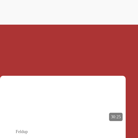
30:25
Feldup