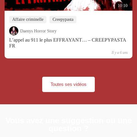
10:10
Affaire criminelle
Creepypasta
Daenys Horror Story
L’appel au 911 le plus EFFRAYANT… – CREEPYPASTA
FR
Il y a 6 ans
Toutes ses vidéos
Vous avez une suggestion ou une
question ?