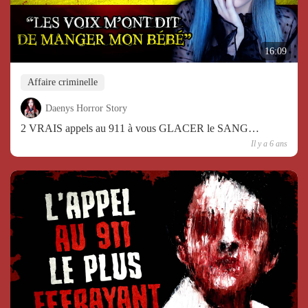
16:09
Affaire criminelle
Daenys Horror Story
2 VRAIS appels au 911 à vous GLACER le SANG…
Il y a 6 ans