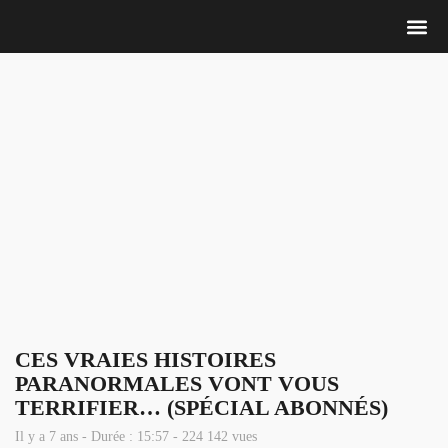
Nous 
CES VRAIES HISTOIRES
PARANORMALES VONT VOUS
TERRIFIER… (SPÉCIAL ABONNÉS)
Il y a 7 ans - Durée : 15:57 - 224 142 vues