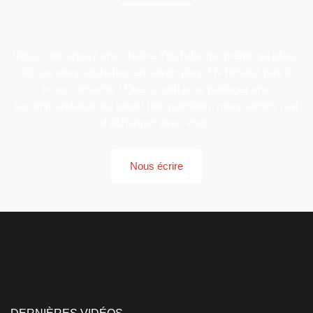
Vous connaissez une chaîne YouTube qui mérite sa place
ici, ou vous souhaitez en savoir plus ? N’hésitez pas à
nous contacter ! Que ce soit pour partager une
recommandation ou poser une question, nous serons ravi
d’échanger avec vous.
Nous écrire